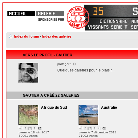
Index du forum
•
Index des galeries
VERS LE PROFIL - GAUTIER
partager :
Quelques galeries pour le plaisir...
GAUTIER
A CRÉÉ
22 GALERIES
Afrique du Sud
Australie
1
2
3
1
2
3
4
créée le 18 juin 2017
créée le 7 décembre 2013
60991 visites
71902 visites