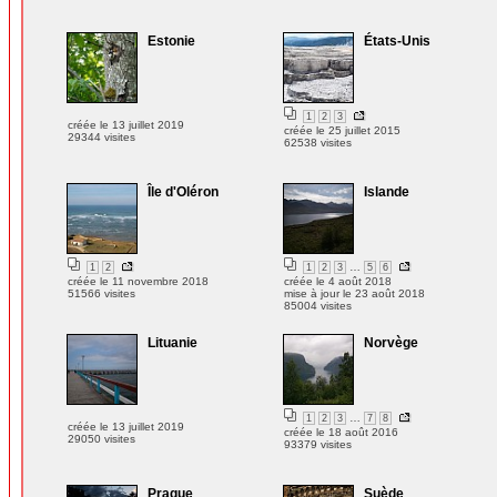
Estonie
États-Unis
1
2
3
créée le 13 juillet 2019
créée le 25 juillet 2015
29344 visites
62538 visites
Île d'Oléron
Islande
…
1
2
1
2
3
5
6
créée le 11 novembre 2018
créée le 4 août 2018
51566 visites
mise à jour le 23 août 2018
85004 visites
Lituanie
Norvège
…
1
2
3
7
8
créée le 13 juillet 2019
créée le 18 août 2016
29050 visites
93379 visites
Prague
Suède