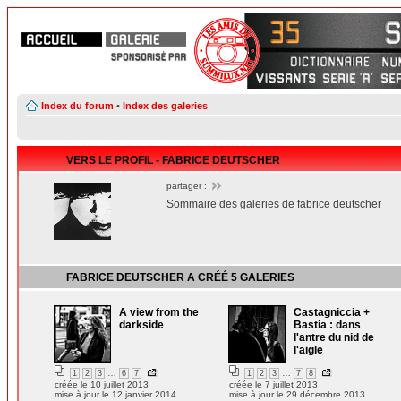
Index du forum
•
Index des galeries
VERS LE PROFIL - FABRICE DEUTSCHER
partager :
Sommaire des galeries de fabrice deutscher
FABRICE DEUTSCHER
A CRÉÉ
5 GALERIES
A view from the
Castagniccia +
darkside
Bastia : dans
l'antre du nid de
l'aigle
…
…
1
2
3
6
7
1
2
3
7
8
créée le 10 juillet 2013
créée le 7 juillet 2013
mise à jour le 12 janvier 2014
mise à jour le 29 décembre 2013