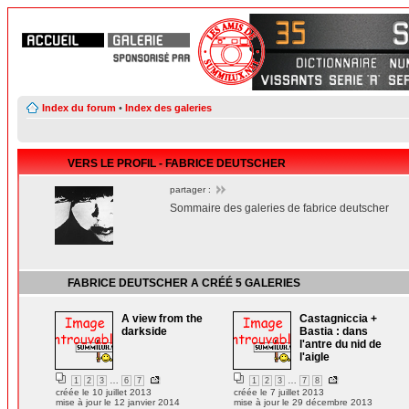
Index du forum
•
Index des galeries
VERS LE PROFIL - FABRICE DEUTSCHER
partager :
Sommaire des galeries de fabrice deutscher
FABRICE DEUTSCHER
A CRÉÉ
5 GALERIES
A view from the
Castagniccia +
darkside
Bastia : dans
l'antre du nid de
l'aigle
…
…
1
2
3
6
7
1
2
3
7
8
créée le 10 juillet 2013
créée le 7 juillet 2013
mise à jour le 12 janvier 2014
mise à jour le 29 décembre 2013