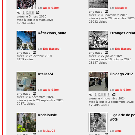
par
atelier24pm
par
kikiraider
une page
1
2
3
créée le 30 novembre 2016
créée le 5 mars 2026
mise à jour le 20 décembre 2025
mise à jour le 6 mars 2026
21632 visites
62294 visites
Réflexions, suite.
Etranges créa
par
Eric Bascoul
par
Eric Bascoul
une page
une page
créée le 25 octobre 2025
créée le 27 janvier 2025
8159 visites
mise à jour le 10 octobre 2025
23137 visites
Atelier24
Chicago 2012
par
atelier24pm
par
atelier24pm
une page
1
2
3
4
créée le 4 décembre 2024
créée le 4 novembre 2024
mise à jour le 23 septembre 2025
mise à jour le 3 septembre 2025
55871 visites
172495 visites
Andalousie
... galerie de p
wots
par
laulau04
par
wots
une page
une page