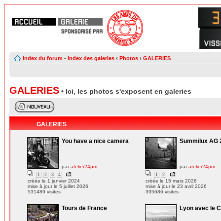
Index du forum
•
Index des galeries
‹
Photos
‹
GALERIES
GALERIES
• Ici, les photos s'exposent en galeries
GALERIES
You have a nice camera
Summilux AG 
par
atelier24pm
par
atelier24pm
1
2
3
4
1
2
créée le 1 janvier 2024
créée le 15 mars 2026
mise à jour le 5 juillet 2026
mise à jour le 23 avril 2026
531489 visites
395686 visites
Tours de France
Lyon avec le 