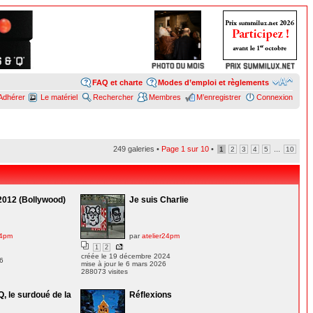
FAQ et charte
Modes d’emploi et règlements
Adhérer
Le matériel
Rechercher
Membres
M’enregistrer
Connexion
249 galeries •
Page
1
sur
10
•
...
1
2
3
4
5
10
2012 (Bollywood)
Je suis Charlie
24pm
par
atelier24pm
1
2
créée le 19 décembre 2024
26
mise à jour le 6 mars 2026
288073 visites
Q, le surdoué de la
Réflexions