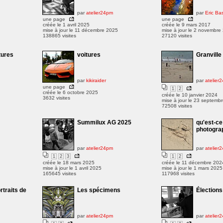
par
atelier24pm
par
Eric Ba
une page
une page
créée le 1 avril 2025
créée le 9 mars 2017
mise à jour le 11 décembre 2025
mise à jour le 2 novembre
138865 visites
27120 visites
tures
voitures
Granville
par
kikiraider
par
atelier
une page
1
2
créée le 6 octobre 2025
créée le 10 janvier 2024
3632 visites
mise à jour le 23 septemb
72508 visites
Summilux AG 2025
qu'est-c
photogra
par
atelier24pm
par
atelier
1
2
3
1
2
créée le 18 mars 2025
créée le 11 décembre 202
mise à jour le 1 avril 2025
mise à jour le 1 mars 2025
165645 visites
117968 visites
ortraits de
Les spécimens
Élections
par
atelier24pm
par
atelier