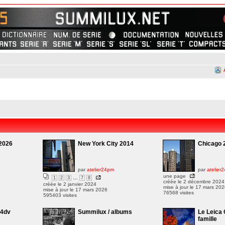
2026
New York City 2014
Chicago 
par
atelier24pm
par
atelier
une page
…
1
2
3
7
8
créée le 2 décembre 2024
créée le 2 janvier 2024
mise à jour le 17 mars 20
mise à jour le 17 mars 2026
76568 visites
595403 visites
C4dv
Summilux / albums
Le Leica 
famille