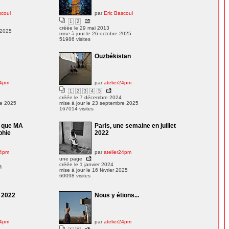
scoul
par
Eric Bascoul
1
2
créée le 29 mai 2013
 2025
mise à jour le 26 octobre 2025
51986 visites
Ouzbékistan
24pm
par
atelier24pm
1
2
3
4
5
créée le 7 décembre 2024
re 2025
mise à jour le 23 septembre 2025
167014 visites
e que MA
Paris, une semaine en juillet
phie
2022
24pm
par
atelier24pm
une page
créée le 1 janvier 2024
4
mise à jour le 16 février 2025
60098 visites
 2022
Nous y étions...
24pm
par
atelier24pm