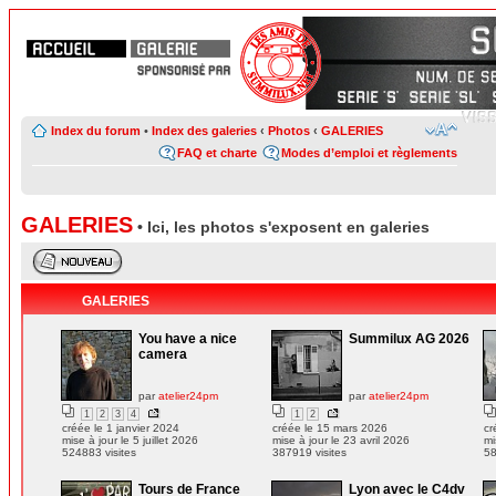
Index du forum
•
Index des galeries
‹
Photos
‹
GALERIES
FAQ et charte
Modes d’emploi et règlements
GALERIES
• Ici, les photos s'exposent en galeries
GALERIES
You have a nice
Summilux AG 2026
camera
par
atelier24pm
par
atelier24pm
1
2
3
4
1
2
créée le 1 janvier 2024
créée le 15 mars 2026
cr
mise à jour le 5 juillet 2026
mise à jour le 23 avril 2026
mi
524883 visites
387919 visites
58
Tours de France
Lyon avec le C4dv