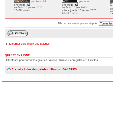
par
laulau04
par
wots
une page
une page
créée le 20 janvier 2025
créée le 10 juin 2013
cr
13478 visites
mise à jour le 10 janvier 2025
mi
23783 visites
10
Afficher les sujets postés depuis:
Retourner vers Index des galeries
QUI EST EN LIGNE
Utilisateurs parcourant les galeries : Aucun utilisateur enregistré et 14 invités
Accueil
‹
Index des galeries
‹
Photos
‹
GALERIES