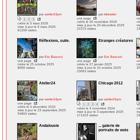
par
atelier24pm
par
kikiraider
une page
u
1
2
3
créée le 30 novembre 2016
cr
créée le 5 mars 2026
mise à jour le 20 décembre 2025
mi
mise à jour le 6 mars 2026
21573 visites
13
61209 visites
Réflexions, suite.
Etranges créatures
par
Eric Bascoul
par
Eric Bascoul
une page
une page
u
créée le 25 octobre 2025
créée le 27 janvier 2025
cr
8069 visites
mise à jour le 10 octobre 2025
35
23063 visites
Atelier24
Chicago 2012
par
atelier24pm
par
atelier24pm
une page
1
2
3
4
créée le 4 décembre 2024
créée le 4 novembre 2024
cr
mise à jour le 23 septembre 2025
mise à jour le 3 septembre 2025
mi
54803 visites
171423 visites
16
Andalousie
... galerie de
portraits de wots