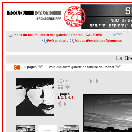
Index du forum
•
Index des galeries
‹
Photos
‹
GALERIES
FAQ et charte
Modes d’emploi et règlements
La Br
5 pages
voir une autre galerie de fabrice deutscher
5 pages
1
,
2
,
3
,
4
,
5