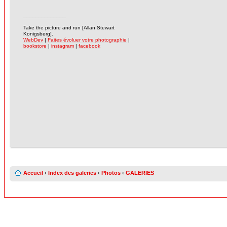
______________
-
Take the picture and run [Allan Stewart
Konigsberg].
WebDev
|
Faites évoluer votre photographie
|
bookstore
|
instagram
|
facebook
Accueil
‹
Index des galeries
‹
Photos
‹
GALERIES