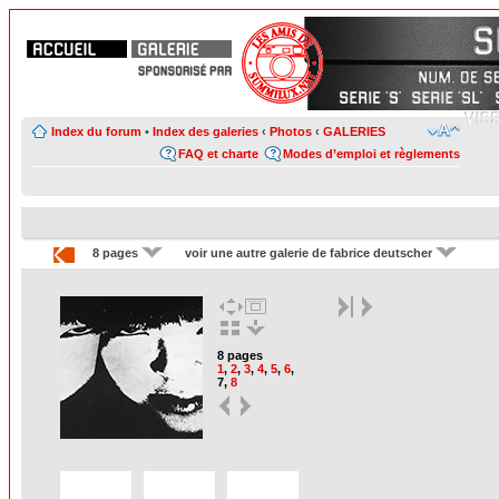
Index du forum
•
Index des galeries
‹
Photos
‹
GALERIES
FAQ et charte
Modes d’emploi et règlements
8 pages
voir une autre galerie de fabrice deutscher
8 pages
1
,
2
,
3
,
4
,
5
,
6
,
7
,
8