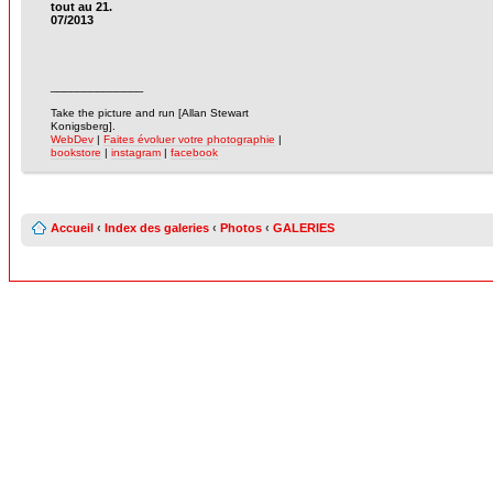
tout au 21.
07/2013
______________
-
Take the picture and run [Allan Stewart
Konigsberg].
WebDev
|
Faites évoluer votre photographie
|
bookstore
|
instagram
|
facebook
Accueil
‹
Index des galeries
‹
Photos
‹
GALERIES