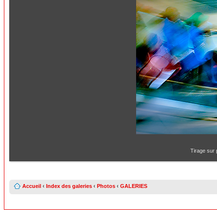
Tirage sur 
Accueil
‹
Index des galeries
‹
Photos
‹
GALERIES