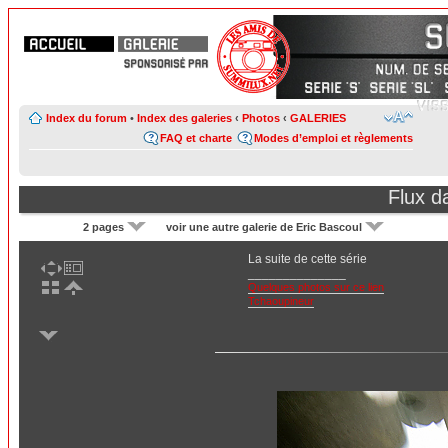
Index du forum
•
Index des galeries
‹
Photos
‹
GALERIES
FAQ et charte
Modes d’emploi et règlements
Flux d
2 pages
voir une autre galerie de Eric Bascoul
La suite de cette série
______________
Quelques photos sur ce lien
Tchaoupineur