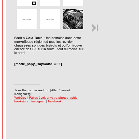
Breizh Cola Tour
: Une semaine dans cette
merveilleuse région où tous les rez-de-
chaussées sont des bistrots et où l'on trouve
encore des BX sur la route ; tout du moins sur
le bord.
[mode_papy_Raymond:OFF]
______________
-
Take the picture and run [Allan Stewart
Konigsberg].
WebDev
|
Faites évoluer votre photographie
|
bookstore
|
instagram
|
facebook