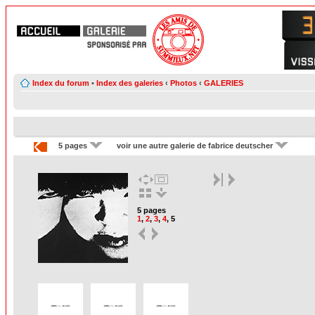
Index du forum
•
Index des galeries
‹
Photos
‹
GALERIES
5 pages
voir une autre galerie de fabrice deutscher
5 pages
1
,
2
,
3
,
4
,
5