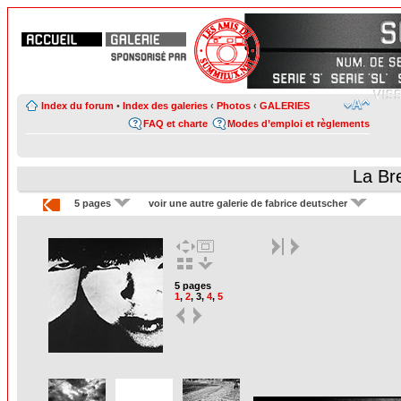
Index du forum
•
Index des galeries
‹
Photos
‹
GALERIES
FAQ et charte
Modes d’emploi et règlements
La Br
5 pages
voir une autre galerie de fabrice deutscher
5 pages
1
,
2
,
3
,
4
,
5