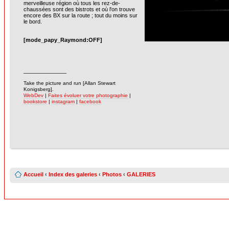
merveilleuse région où tous les rez-de-
chaussées sont des bistrots et où l'on trouve
encore des BX sur la route ; tout du moins sur
le bord.
[mode_papy_Raymond:OFF]
______________
-
Take the picture and run [Allan Stewart
Konigsberg].
WebDev
|
Faites évoluer votre photographie
|
bookstore
|
instagram
|
facebook
Accueil
‹
Index des galeries
‹
Photos
‹
GALERIES