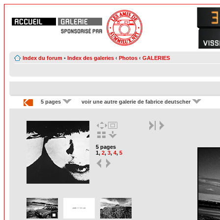
Index du forum
•
Index des galeries
‹
Photos
‹
GALERIES
5 pages
voir une autre galerie de fabrice deutscher
5 pages
1
,
2
,
3
,
4
,
5