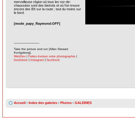
merveilleuse région où tous les rez-de-
chaussées sont des bistrots et où l'on trouve
encore des BX sur la route ; tout du moins sur
le bord.
[mode_papy_Raymond:OFF]
______________
-
Take the picture and run [Allan Stewart
Konigsberg].
WebDev
|
Faites évoluer votre photographie
|
bookstore
|
instagram
|
facebook
Accueil
‹
Index des galeries
‹
Photos
‹
GALERIES