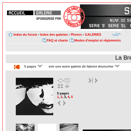
Index du forum
•
Index des galeries
‹
Photos
‹
GALERIES
FAQ et charte
Modes d’emploi et règlements
La Br
5 pages
voir une autre galerie de fabrice deutscher
5 pages
1
,
2
,
3
,
4
,
5