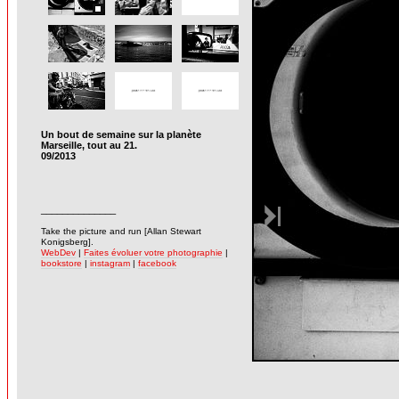
Un bout de semaine sur la planète
Marseille, tout au 21.
09/2013
______________
-
Take the picture and run [Allan Stewart
Konigsberg].
WebDev
|
Faites évoluer votre photographie
|
bookstore
|
instagram
|
facebook