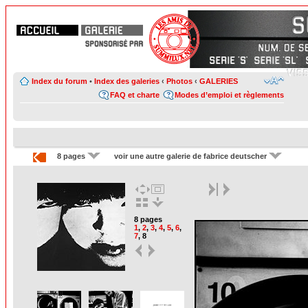
Index du forum
•
Index des galeries
‹
Photos
‹
GALERIES
FAQ et charte
Modes d’emploi et règlements
8 pages
voir une autre galerie de fabrice deutscher
8 pages
1
,
2
,
3
,
4
,
5
,
6
,
7
,
8