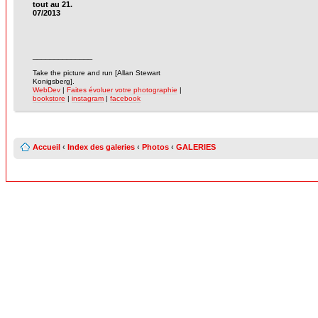
tout au 21.
07/2013
______________
-
Take the picture and run [Allan Stewart
Konigsberg].
WebDev
|
Faites évoluer votre photographie
|
bookstore
|
instagram
|
facebook
Accueil
‹
Index des galeries
‹
Photos
‹
GALERIES