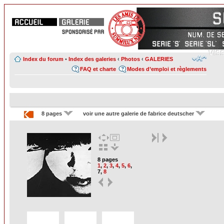
Index du forum
•
Index des galeries
‹
Photos
‹
GALERIES
FAQ et charte
Modes d’emploi et règlements
8 pages
voir une autre galerie de fabrice deutscher
8 pages
1
,
2
,
3
,
4
,
5
,
6
,
7
,
8