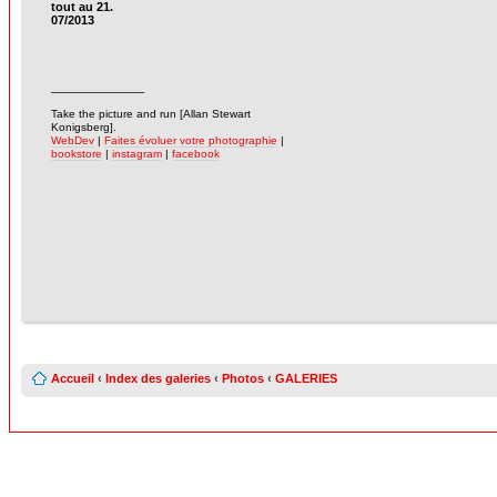
tout au 21.
07/2013
______________
-
Take the picture and run [Allan Stewart
Konigsberg].
WebDev
|
Faites évoluer votre photographie
|
bookstore
|
instagram
|
facebook
Accueil
‹
Index des galeries
‹
Photos
‹
GALERIES