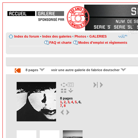
Index du forum
•
Index des galeries
‹
Photos
‹
GALERIES
FAQ et charte
Modes d’emploi et règlements
8 pages
voir une autre galerie de fabrice deutscher
8 pages
1
,
2
,
3
,
4
,
5
,
6
,
7
,
8