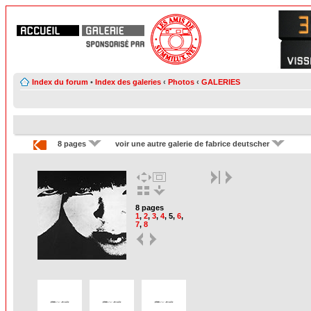
Index du forum
•
Index des galeries
‹
Photos
‹
GALERIES
8 pages
voir une autre galerie de fabrice deutscher
8 pages
1
,
2
,
3
,
4
,
5
,
6
,
7
,
8