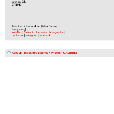
tout au 21.
07/2013
______________
-
Take the picture and run [Allan Stewart
Konigsberg].
WebDev
|
Faites évoluer votre photographie
|
bookstore
|
instagram
|
facebook
Accueil
‹
Index des galeries
‹
Photos
‹
GALERIES