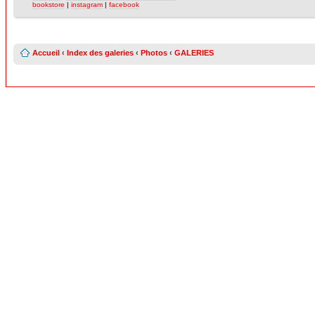
bookstore
|
instagram
|
facebook
Accueil
‹
Index des galeries
‹
Photos
‹
GALERIES