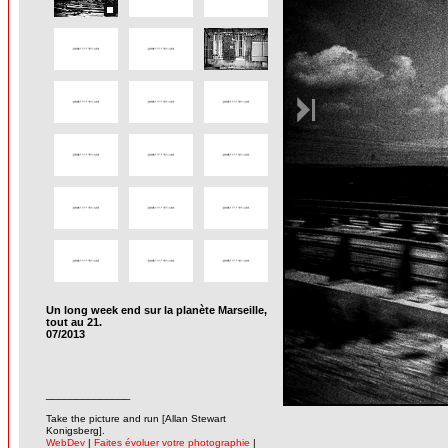
Un long week end sur la planète Marseille,
tout au 21.
07/2013
______________
-
Take the picture and run [Allan Stewart
Konigsberg].
WebDev
|
Faites évoluer votre photographie
|