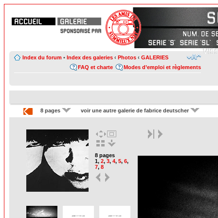
Index du forum
•
Index des galeries
‹
Photos
‹
GALERIES
FAQ et charte
Modes d’emploi et règlements
8 pages
voir une autre galerie de fabrice deutscher
8 pages
1
,
2
,
3
,
4
,
5
,
6
,
7
,
8