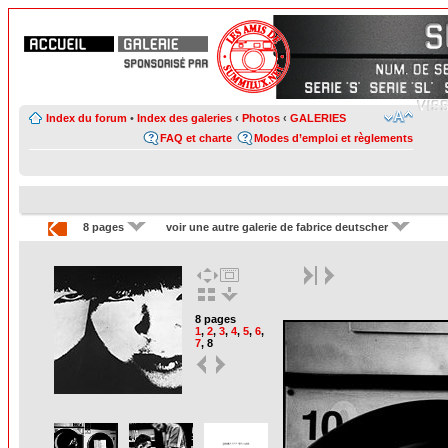
Index du forum
•
Index des galeries
‹
Photos
‹
GALERIES
FAQ et charte
Modes d’emploi et règlements
8 pages
voir une autre galerie de fabrice deutscher
8 pages
1
,
2
,
3
,
4
,
5
,
6
,
7
,
8