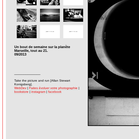
Un bout de semaine sur la planète
Marseille, tout au 21.
09/2013
______________
-
Take the picture and run [Allan Stewart
Konigsberg].
WebDev
|
Faites évoluer votre photographie
|
bookstore
|
instagram
|
facebook