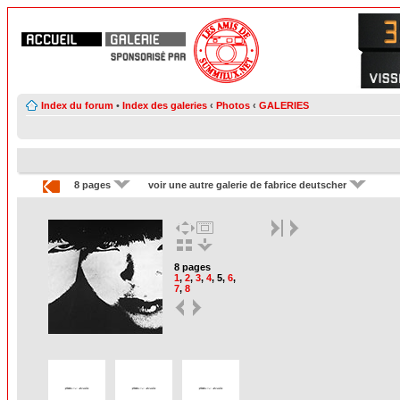
Index du forum
•
Index des galeries
‹
Photos
‹
GALERIES
8 pages
voir une autre galerie de fabrice deutscher
8 pages
1
,
2
,
3
,
4
,
5
,
6
,
7
,
8