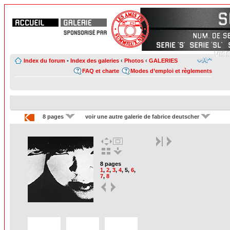
Index du forum
•
Index des galeries
‹
Photos
‹
GALERIES
FAQ et charte
Modes d’emploi et règlements
8 pages
voir une autre galerie de fabrice deutscher
8 pages
1
,
2
,
3
,
4
,
5
,
6
,
7
,
8