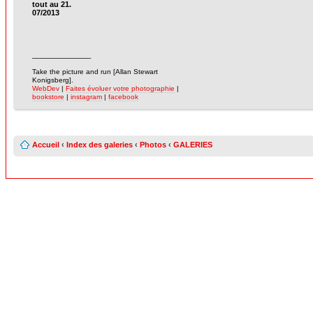
tout au 21.
07/2013
______________
-
Take the picture and run [Allan Stewart
Konigsberg].
WebDev
|
Faites évoluer votre photographie
|
bookstore
|
instagram
|
facebook
Accueil
‹
Index des galeries
‹
Photos
‹
GALERIES