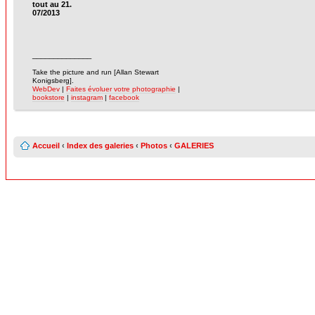
tout au 21.
07/2013
______________
-
Take the picture and run [Allan Stewart
Konigsberg].
WebDev
|
Faites évoluer votre photographie
|
bookstore
|
instagram
|
facebook
Accueil
‹
Index des galeries
‹
Photos
‹
GALERIES