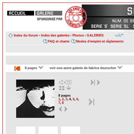
Index du forum
•
Index des galeries
‹
Photos
‹
GALERIES
FAQ et charte
Modes d’emploi et règlements
8 pages
voir une autre galerie de fabrice deutscher
8 pages
1
,
2
,
3
,
4
,
5
,
6
,
7
,
8