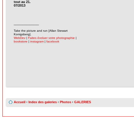
tout au 21.
07/2013
______________
-
Take the picture and run [Allan Stewart
Konigsberg].
WebDev
|
Faites évoluer votre photographie
|
bookstore
|
instagram
|
facebook
Accueil
‹
Index des galeries
‹
Photos
‹
GALERIES