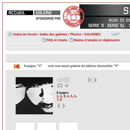
Index du forum
•
Index des galeries
‹
Photos
‹
GALERIES
FAQ et charte
Modes d’emploi et règlements
8 pages
voir une autre galerie de fabrice deutscher
8 pages
1
,
2
,
3
,
4
,
5
,
6
,
7
,
8