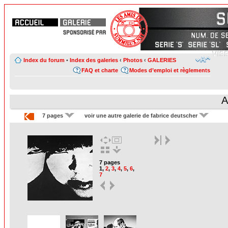
Index du forum
•
Index des galeries
‹
Photos
‹
GALERIES
FAQ et charte
Modes d’emploi et règlements
A
7 pages
voir une autre galerie de fabrice deutscher
7 pages
1
,
2
,
3
,
4
,
5
,
6
,
7