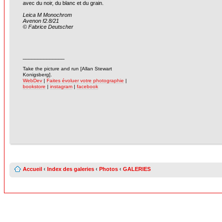
avec du noir, du blanc et du grain.
Leica M Monochrom
Avenon f2.8/21
© Fabrice Deutscher
______________
-
Take the picture and run [Allan Stewart
Konigsberg].
WebDev
|
Faites évoluer votre photographie
|
bookstore
|
instagram
|
facebook
Accueil
‹
Index des galeries
‹
Photos
‹
GALERIES