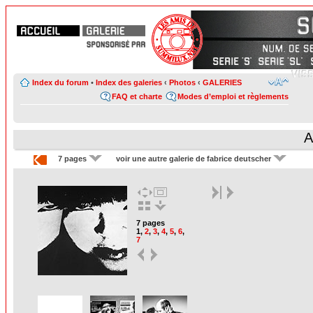
Index du forum
•
Index des galeries
‹
Photos
‹
GALERIES
FAQ et charte
Modes d’emploi et règlements
A
7 pages
voir une autre galerie de fabrice deutscher
7 pages
1
,
2
,
3
,
4
,
5
,
6
,
7