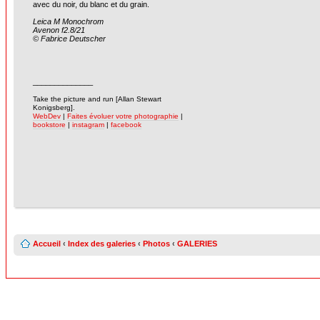
avec du noir, du blanc et du grain.
Leica M Monochrom
Avenon f2.8/21
© Fabrice Deutscher
______________
-
Take the picture and run [Allan Stewart
Konigsberg].
WebDev
|
Faites évoluer votre photographie
|
bookstore
|
instagram
|
facebook
Accueil
‹
Index des galeries
‹
Photos
‹
GALERIES