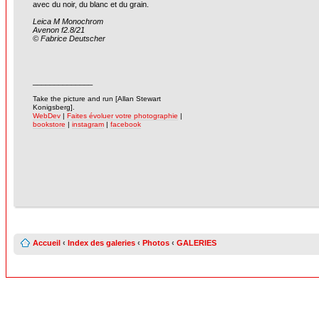
avec du noir, du blanc et du grain.
Leica M Monochrom
Avenon f2.8/21
© Fabrice Deutscher
______________
-
Take the picture and run [Allan Stewart
Konigsberg].
WebDev
|
Faites évoluer votre photographie
|
bookstore
|
instagram
|
facebook
Accueil
‹
Index des galeries
‹
Photos
‹
GALERIES