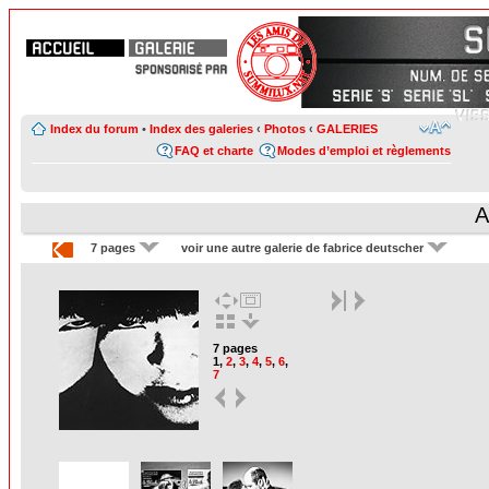
Index du forum
•
Index des galeries
‹
Photos
‹
GALERIES
FAQ et charte
Modes d’emploi et règlements
A
7 pages
voir une autre galerie de fabrice deutscher
7 pages
1
,
2
,
3
,
4
,
5
,
6
,
7