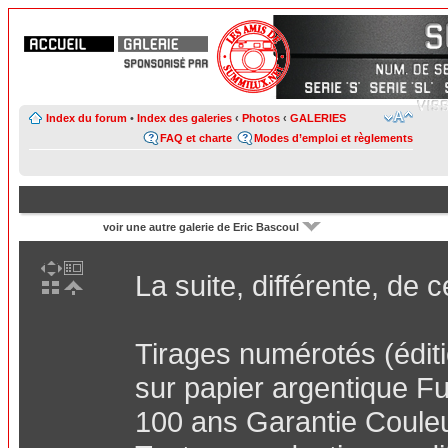
Index du forum
•
Index des galeries
‹
Photos
‹
GALERIES
FAQ et charte
Modes d’emploi et règlements
voir une autre galerie de Eric Bascoul
La suite, différente, de c
Tirages numérotés (éditi
sur papier argentique Fuj
100 ans Garantie Couleur