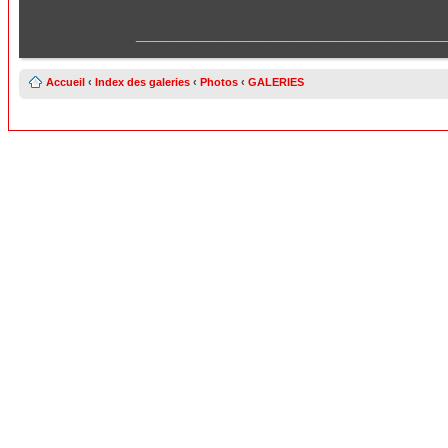
____________________________________________________
Accueil
‹
Index des galeries
‹
Photos
‹
GALERIES