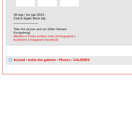
26 mai / 1er juin 2013 :
Cod & Super Bock trip.
______________
-
Take the picture and run [Allan Stewart
Konigsberg].
WebDev
|
Faites évoluer votre photographie
|
bookstore
|
instagram
|
facebook
Accueil
‹
Index des galeries
‹
Photos
‹
GALERIES