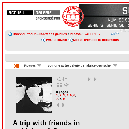
Index du forum
•
Index des galeries
‹
Photos
‹
GALERIES
FAQ et charte
Modes d’emploi et règlements
9 pages
voir une autre galerie de fabrice deutscher
9 pages
1
,
2
,
3
,
4
,
5
,
6
,
7
,
8
,
9
A trip with friends in