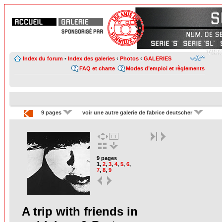
Index du forum
•
Index des galeries
‹
Photos
‹
GALERIES
FAQ et charte
Modes d’emploi et règlements
9 pages
voir une autre galerie de fabrice deutscher
9 pages
1
,
2
,
3
,
4
,
5
,
6
,
7
,
8
,
9
A trip with friends in