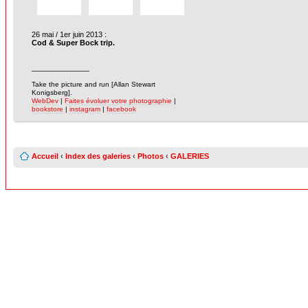
26 mai / 1er juin 2013 :
Cod & Super Bock trip.
______________
-
Take the picture and run [Allan Stewart
Konigsberg].
WebDev
|
Faites évoluer votre photographie
|
bookstore
|
instagram
|
facebook
Accueil
‹
Index des galeries
‹
Photos
‹
GALERIES