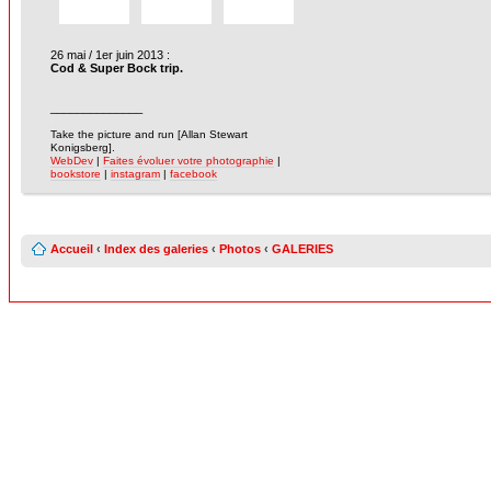
26 mai / 1er juin 2013 :
Cod & Super Bock trip.
______________
-
Take the picture and run [Allan Stewart
Konigsberg].
WebDev
|
Faites évoluer votre photographie
|
bookstore
|
instagram
|
facebook
Accueil
‹
Index des galeries
‹
Photos
‹
GALERIES