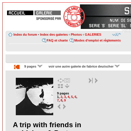
Index du forum
•
Index des galeries
‹
Photos
‹
GALERIES
FAQ et charte
Modes d’emploi et règlements
9 pages
voir une autre galerie de fabrice deutscher
9 pages
1
,
2
,
3
,
4
,
5
,
6
,
7
,
8
,
9
A trip with friends in