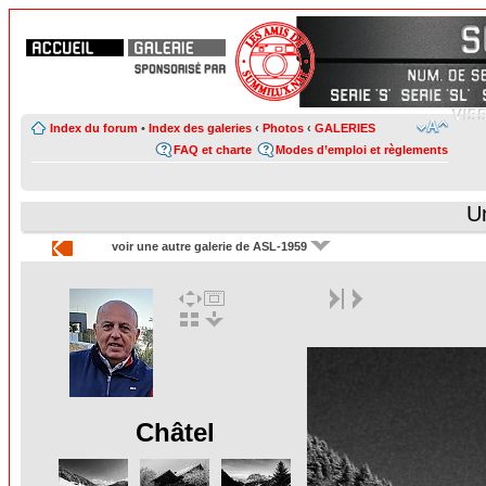
Index du forum
•
Index des galeries
‹
Photos
‹
GALERIES
FAQ et charte
Modes d’emploi et règlements
U
voir une autre galerie de ASL-1959
Châtel