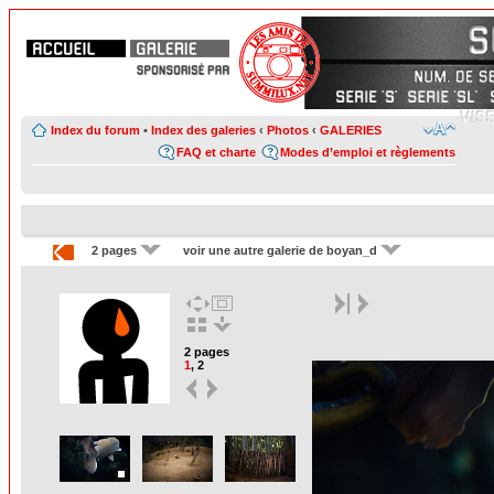
Index du forum
•
Index des galeries
‹
Photos
‹
GALERIES
FAQ et charte
Modes d’emploi et règlements
2 pages
voir une autre galerie de boyan_d
2 pages
1
,
2