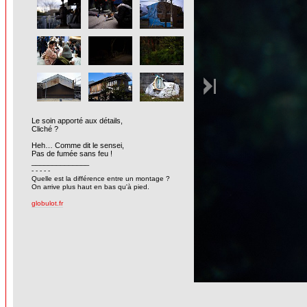
Le soin apporté aux détails,
Cliché ?
Heh… Comme dit le sensei,
Pas de fumée sans feu !
______________
- - - - -
Quelle est la différence entre un montage ?
On arrive plus haut en bas qu'à pied.
globulot.fr