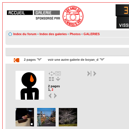
Index du forum
•
Index des galeries
‹
Photos
‹
GALERIES
2 pages
voir une autre galerie de boyan_d
2 pages
1
,
2