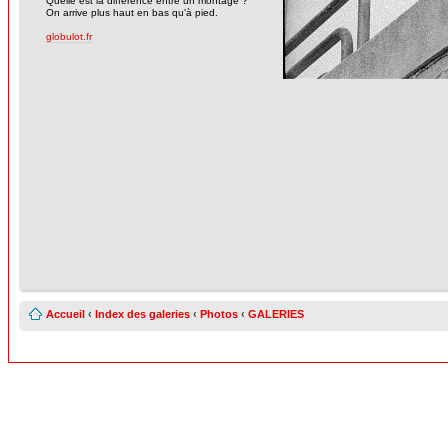
Quelle est la différence entre un montage ?
On arrive plus haut en bas qu'à pied.
globulot.fr
Accueil
‹
Index des galeries
‹
Photos
‹
GALERIES