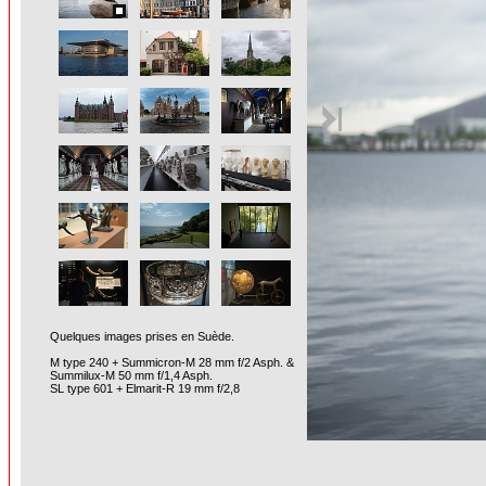
Quelques images prises en Suède.
M type 240 + Summicron-M 28 mm f/2 Asph. &
Summilux-M 50 mm f/1,4 Asph.
SL type 601 + Elmarit-R 19 mm f/2,8