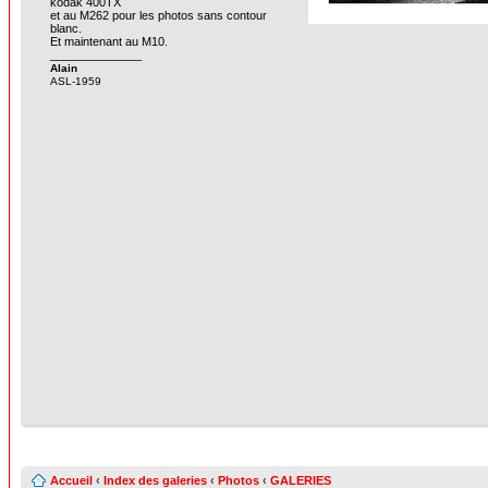
kodak 400TX
et au M262 pour les photos sans contour
blanc.
Et maintenant au M10.
______________
Alain
ASL-1959
Accueil
‹
Index des galeries
‹
Photos
‹
GALERIES