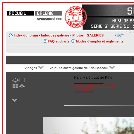
Index du forum
•
Index des galeries
‹
Photos
‹
GALERIES
FAQ et charte
Modes d’emploi et règlements
P
2 pages
voir une autre galerie de Eric Bascoul
Parc Martin Luther King
______________
Quelques photos sur ce lien
Tchaoupineur