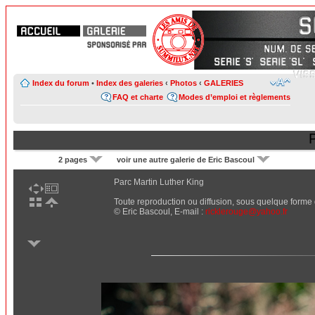
Index du forum
•
Index des galeries
‹
Photos
‹
GALERIES
FAQ et charte
Modes d’emploi et règlements
P
2 pages
voir une autre galerie de Eric Bascoul
Parc Martin Luther King
Toute reproduction ou diffusion, sous quelque forme qu
© Eric Bascoul, E-mail :
ricklerouge@yahoo.fr