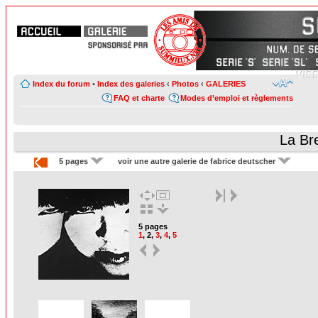
Index du forum
•
Index des galeries
‹
Photos
‹
GALERIES
FAQ et charte
Modes d’emploi et règlements
La Br
5 pages
voir une autre galerie de fabrice deutscher
5 pages
1
,
2
,
3
,
4
,
5