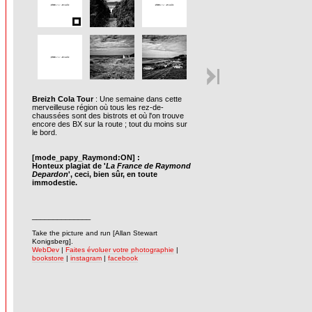
Breizh Cola Tour
: Une semaine dans cette
merveilleuse région où tous les rez-de-
chaussées sont des bistrots et où l'on trouve
encore des BX sur la route ; tout du moins sur
le bord.
[mode_papy_Raymond:ON] :
Honteux plagiat de '
La France de Raymond
Depardon
', ceci, bien sûr, en toute
immodestie.
______________
-
Take the picture and run [Allan Stewart
Konigsberg].
WebDev
|
Faites évoluer votre photographie
|
bookstore
|
instagram
|
facebook