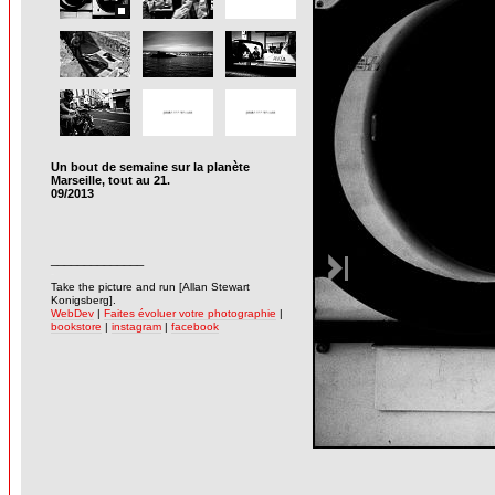
Un bout de semaine sur la planète
Marseille, tout au 21.
09/2013
______________
-
Take the picture and run [Allan Stewart
Konigsberg].
WebDev
|
Faites évoluer votre photographie
|
bookstore
|
instagram
|
facebook