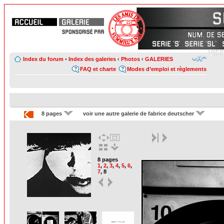
Index du forum
•
Index des galeries
‹
Photos
‹
GALERIES
FAQ et charte
Modes d’emploi et règlements
8 pages
voir une autre galerie de fabrice deutscher
8 pages
1
,
2
,
3
,
4
,
5
,
6
,
7
,
8