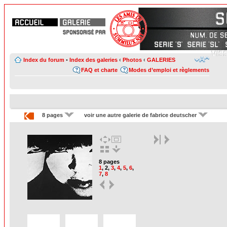
Index du forum
•
Index des galeries
‹
Photos
‹
GALERIES
FAQ et charte
Modes d’emploi et règlements
8 pages
voir une autre galerie de fabrice deutscher
8 pages
1
,
2
,
3
,
4
,
5
,
6
,
7
,
8