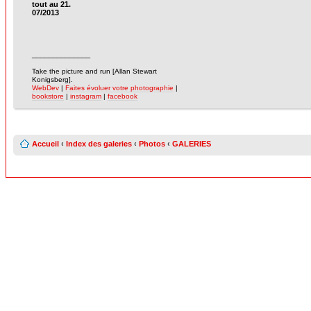
tout au 21.
07/2013
______________
-
Take the picture and run [Allan Stewart
Konigsberg].
WebDev
|
Faites évoluer votre photographie
|
bookstore
|
instagram
|
facebook
Accueil
‹
Index des galeries
‹
Photos
‹
GALERIES