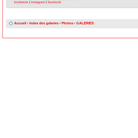
bookstore
|
instagram
|
facebook
Accueil
‹
Index des galeries
‹
Photos
‹
GALERIES