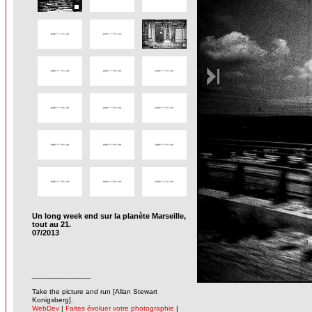
Un long week end sur la planète Marseille,
tout au 21.
07/2013
______________
-
Take the picture and run [Allan Stewart
Konigsberg].
WebDev
|
Faites évoluer votre photographie
|