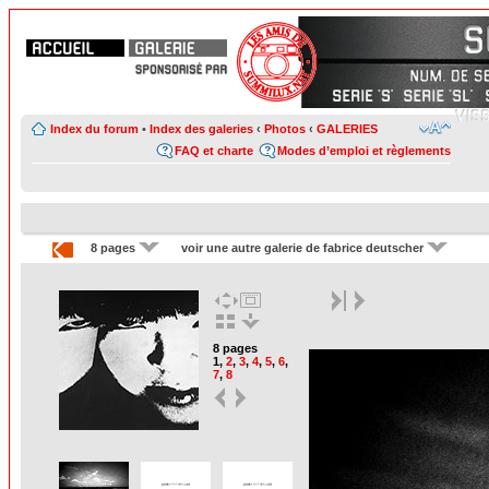
Index du forum
•
Index des galeries
‹
Photos
‹
GALERIES
FAQ et charte
Modes d’emploi et règlements
8 pages
voir une autre galerie de fabrice deutscher
8 pages
1
,
2
,
3
,
4
,
5
,
6
,
7
,
8