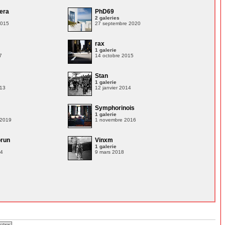
era
PhD69
2 galeries
2015
27 septembre 2020
n
rax
1 galerie
7
14 octobre 2015
Stan
1 galerie
013
12 janvier 2014
Symphorinois
1 galerie
 2019
1 novembre 2016
orun
Vinxm
1 galerie
14
9 mars 2018