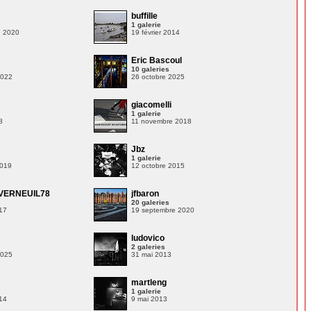
buffille
1 galerie
e 2020
19 février 2014
Eric Bascoul
10 galeries
2022
26 octobre 2025
giacomelli
1 galerie
8
11 novembre 2018
Jbz
1 galerie
2019
12 octobre 2015
VERNEUIL78
jfbaron
20 galeries
17
19 septembre 2020
ludovico
2 galeries
2025
31 mai 2013
martleng
1 galerie
14
9 mai 2013