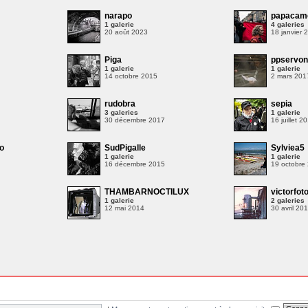
narapo
papacam
1 galerie
4 galeries
20 août 2023
18 janvier 
Piga
ppservo
1 galerie
1 galerie
14 octobre 2015
2 mars 201
rudobra
sepia
3 galeries
1 galerie
30 décembre 2017
16 juillet 2
o
SudPigalle
Sylviea5
1 galerie
1 galerie
16 décembre 2015
19 octobre
THAMBARNOCTILUX
victorfot
1 galerie
2 galeries
12 mai 2014
30 avril 20