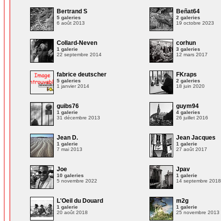
Bertrand S
Beñat64
5 galeries
2 galeries
6 août 2013
19 octobre 2023
Collard-Neven
corhun
1 galerie
3 galeries
22 septembre 2014
12 mars 2017
fabrice deutscher
FKraps
5 galeries
2 galeries
1 janvier 2014
18 juin 2020
guibs76
guym94
1 galerie
4 galeries
31 décembre 2013
26 juillet 2016
Jean D.
Jean Jacques
1 galerie
1 galerie
7 mai 2013
27 août 2017
Joe
Jpav
10 galeries
1 galerie
5 novembre 2022
14 septembre 201
L'Oeil du Douard
m2g
1 galerie
1 galerie
20 août 2018
25 novembre 2013