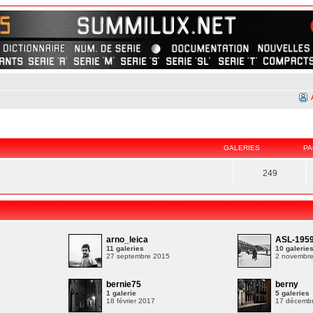
GALERIES
PA
249
arno_leica
ASL-195
11 galeries
10 galerie
27 septembre 2015
2 novembr
bernie75
berny
1 galerie
5 galeries
9
18 février 2017
17 décemb