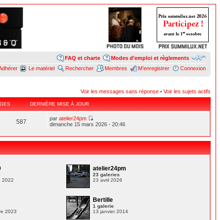
FAQ et charte
Modes d’emploi et règlements
Adhérer
Le matériel
Rechercher
Membres
M’enregistrer
Connexion
Voir les messages sans réponse
•
Voir les sujets actifs
GES
DERNIÈRE MISE À JOUR
par
atelier24pm
587
dimanche 15 mars 2026 - 20:46
9
atelier24pm
s
23 galeries
e 2022
23 avril 2026
Bertille
1 galerie
re 2023
13 janvier 2014