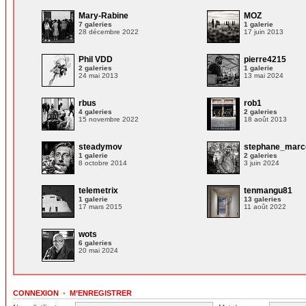
Mary-Rabine
MOZ
7 galeries
1 galerie
28 décembre 2022
17 juin 2013
Phil VDD
pierre4215
2 galeries
1 galerie
24 mai 2013
13 mai 2024
rbus
rob1
4 galeries
2 galeries
15 novembre 2022
18 août 2013
steadymov
stephane_marc
1 galerie
2 galeries
8 octobre 2014
3 juin 2024
telemetrix
tenmangu81
1 galerie
13 galeries
17 mars 2015
11 août 2022
wots
6 galeries
20 mai 2024
CONNEXION
•
M’ENREGISTRER