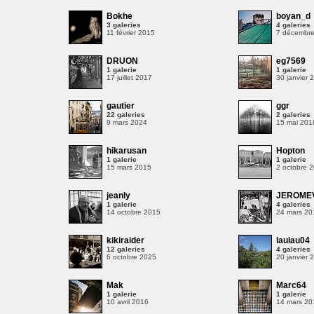
Bokhe
boyan_d
3 galeries
4 galeries
11 février 2015
7 décembr
DRUON
eg7569
1 galerie
1 galerie
17 juillet 2017
30 janvier 
gautier
ggr
22 galeries
2 galeries
9 mars 2024
15 mai 201
hikarusan
Hopton
1 galerie
1 galerie
15 mars 2015
2 octobre 
jeanly
JEROME
1 galerie
4 galeries
14 octobre 2015
24 mars 20
kikiraider
laulau04
12 galeries
4 galeries
8
6 octobre 2025
20 janvier 
Mak
Marc64
1 galerie
1 galerie
10 avril 2016
14 mars 20