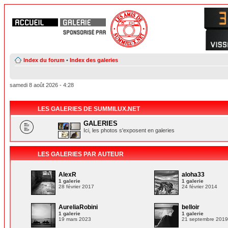
Index du forum
•
Index des galeries
samedi 8 août 2026 - 4:28
LES GALERIES DE SUMMILUX.NET
GALERIES
Ici, les photos s'exposent en galeries
LES GALERIES PAR AUTEUR
AlexR
aloha33
1 galerie
1 galerie
28 février 2017
24 février 2014
AureliaRobini
belloir
1 galerie
1 galerie
19 mars 2023
21 septembre 201