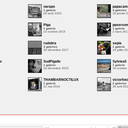
narapo
papacam
1 galerie
4 galeries
20 août 2023
18 janvier 
Piga
ppservo
1 galerie
1 galerie
14 octobre 2015
2 mars 201
rudobra
sepia
3 galeries
1 galerie
30 décembre 2017
16 juillet 2
o
SudPigalle
Sylviea5
1 galerie
1 galerie
16 décembre 2015
19 octobre
THAMBARNOCTILUX
victorfot
1 galerie
2 galeries
12 mai 2014
30 avril 20