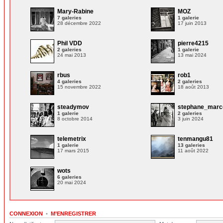
Mary-Rabine
MOZ
7 galeries
1 galerie
28 décembre 2022
17 juin 2013
Phil VDD
pierre4215
2 galeries
1 galerie
24 mai 2013
13 mai 2024
rbus
rob1
4 galeries
2 galeries
15 novembre 2022
18 août 2013
steadymov
stephane_marc
1 galerie
2 galeries
8 octobre 2014
3 juin 2024
telemetrix
tenmangu81
1 galerie
13 galeries
17 mars 2015
11 août 2022
wots
6 galeries
20 mai 2024
CONNEXION
•
M’ENREGISTRER