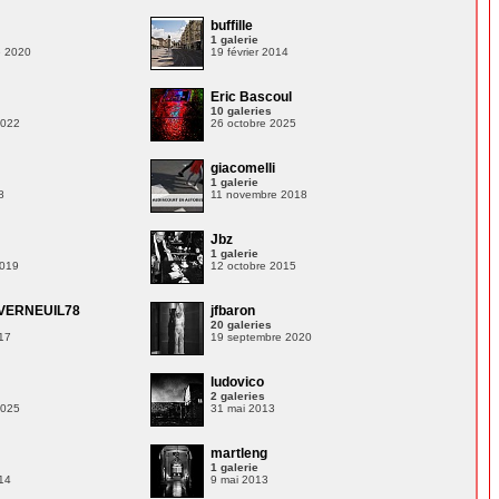
buffille
1 galerie
e 2020
19 février 2014
Eric Bascoul
10 galeries
2022
26 octobre 2025
giacomelli
1 galerie
8
11 novembre 2018
Jbz
1 galerie
2019
12 octobre 2015
VERNEUIL78
jfbaron
20 galeries
17
19 septembre 2020
ludovico
2 galeries
2025
31 mai 2013
martleng
1 galerie
14
9 mai 2013