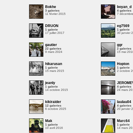
Bokhe
boyan_d
3 galeries
4 galeries
11 février 2015
7 décembr
DRUON
eg7569
1 galerie
1 galerie
17 juillet 2017
30 janvier 
gautier
ggr
22 galeries
2 galeries
9 mars 2024
15 mai 201
hikarusan
Hopton
1 galerie
1 galerie
15 mars 2015
2 octobre 
jeanly
JEROME
1 galerie
4 galeries
14 octobre 2015
24 mars 20
kikiraider
laulau04
12 galeries
4 galeries
8
6 octobre 2025
20 janvier 
Mak
Marc64
1 galerie
1 galerie
10 avril 2016
14 mars 20