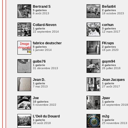
Bertrand S
Beñat64
5 galeries
2 galeries
6 août 2013
19 octobre 2023
Collard-Neven
corhun
1 galerie
3 galeries
22 septembre 2014
12 mars 2017
fabrice deutscher
FKraps
5 galeries
2 galeries
1 janvier 2014
18 juin 2020
guibs76
guym94
1 galerie
4 galeries
31 décembre 2013
26 juillet 2016
Jean D.
Jean Jacques
1 galerie
1 galerie
7 mai 2013
27 août 2017
Joe
Jpav
10 galeries
1 galerie
5 novembre 2022
14 septembre 201
L'Oeil du Douard
m2g
1 galerie
1 galerie
20 août 2018
25 novembre 2013