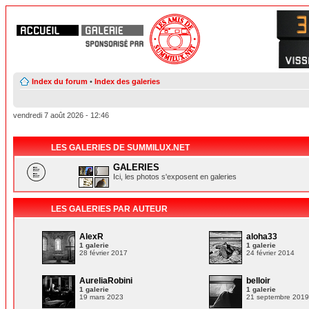
Index du forum
•
Index des galeries
vendredi 7 août 2026 - 12:46
LES GALERIES DE SUMMILUX.NET
GALERIES
Ici, les photos s'exposent en galeries
LES GALERIES PAR AUTEUR
AlexR
aloha33
1 galerie
1 galerie
28 février 2017
24 février 2014
AureliaRobini
belloir
1 galerie
1 galerie
19 mars 2023
21 septembre 201