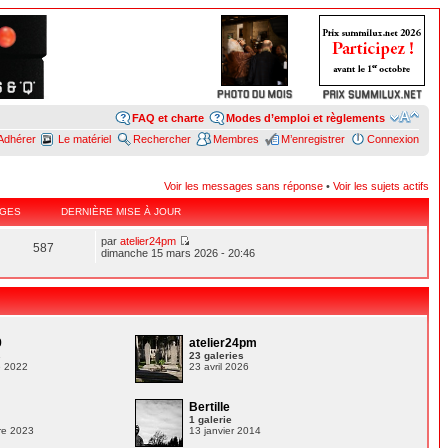
FAQ et charte
Modes d’emploi et règlements
Adhérer
Le matériel
Rechercher
Membres
M’enregistrer
Connexion
Voir les messages sans réponse
•
Voir les sujets actifs
GES
DERNIÈRE MISE À JOUR
par
atelier24pm
587
dimanche 15 mars 2026 - 20:46
9
atelier24pm
s
23 galeries
e 2022
23 avril 2026
Bertille
1 galerie
re 2023
13 janvier 2014