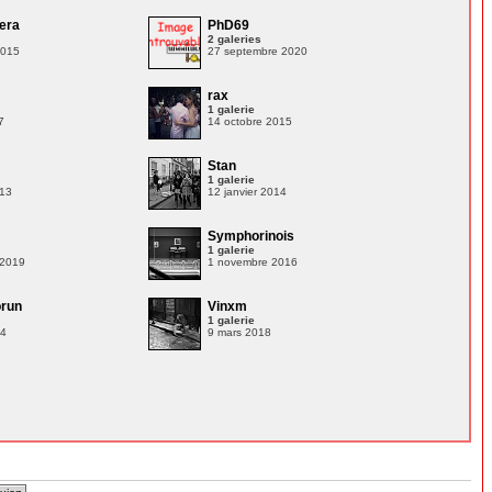
era
PhD69
2 galeries
2015
27 septembre 2020
n
rax
1 galerie
7
14 octobre 2015
Stan
1 galerie
013
12 janvier 2014
Symphorinois
1 galerie
 2019
1 novembre 2016
orun
Vinxm
1 galerie
14
9 mars 2018