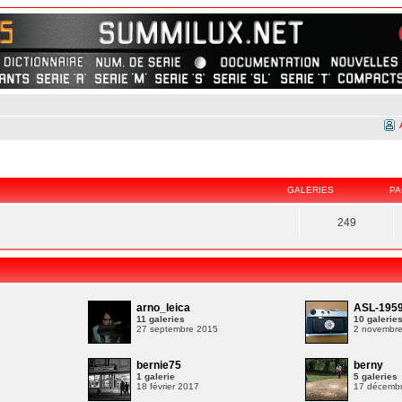
GALERIES
PA
249
arno_leica
ASL-195
11 galeries
10 galerie
27 septembre 2015
2 novembr
bernie75
berny
1 galerie
5 galeries
9
18 février 2017
17 décemb