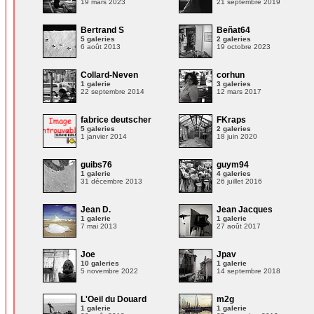
19 mars 2023
21 septembre 2019
Bertrand S
Beñat64
5 galeries
2 galeries
6 août 2013
19 octobre 2023
Collard-Neven
corhun
1 galerie
3 galeries
22 septembre 2014
12 mars 2017
fabrice deutscher
FKraps
5 galeries
2 galeries
1 janvier 2014
18 juin 2020
guibs76
guym94
1 galerie
4 galeries
31 décembre 2013
26 juillet 2016
Jean D.
Jean Jacques
1 galerie
1 galerie
7 mai 2013
27 août 2017
Joe
Jpav
10 galeries
1 galerie
5 novembre 2022
14 septembre 2018
L'Oeil du Douard
m2g
1 galerie
1 galerie