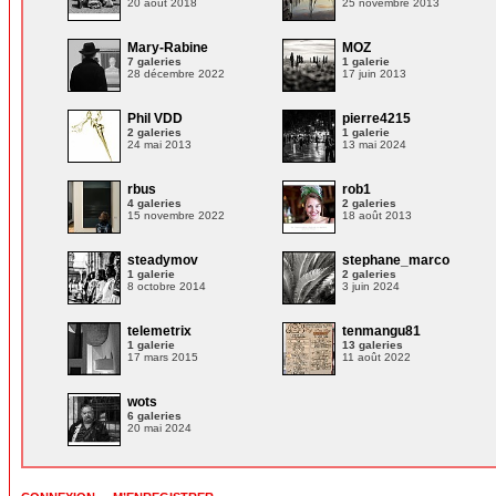
20 août 2018
25 novembre 2013
Mary-Rabine
MOZ
7 galeries
1 galerie
28 décembre 2022
17 juin 2013
Phil VDD
pierre4215
2 galeries
1 galerie
24 mai 2013
13 mai 2024
rbus
rob1
4 galeries
2 galeries
15 novembre 2022
18 août 2013
steadymov
stephane_marco
1 galerie
2 galeries
8 octobre 2014
3 juin 2024
telemetrix
tenmangu81
1 galerie
13 galeries
17 mars 2015
11 août 2022
wots
6 galeries
20 mai 2024