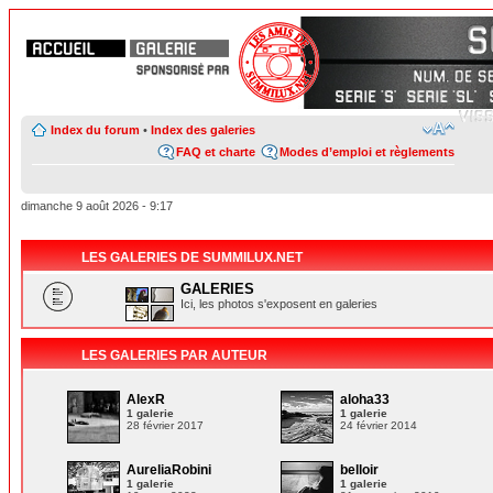
Index du forum
•
Index des galeries
FAQ et charte
Modes d’emploi et règlements
dimanche 9 août 2026 - 9:17
LES GALERIES DE SUMMILUX.NET
GALERIES
Ici, les photos s'exposent en galeries
LES GALERIES PAR AUTEUR
AlexR
aloha33
1 galerie
1 galerie
28 février 2017
24 février 2014
AureliaRobini
belloir
1 galerie
1 galerie