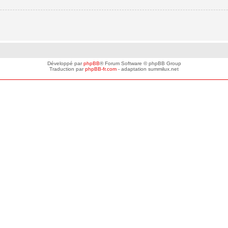
Développé par
phpBB
® Forum Software © phpBB Group
Traduction par
phpBB-fr.com
- adaptation summilux.net