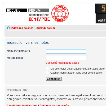
Index des galeries
•
Index du forum
redirection vers les notes
Nom d’utilisateur :
Mot de passe:
J’ai oublié mon mot de passe
Me connecter automatiquement à chaque visite
Cacher mon statut en ligne pour cette session
M’ENREGISTRER
Vous devez être enregistré pour vous connecter. L’enregistrement ne prend q
enregistrés. Avant de vous enregistrer, assurez-vous d’avoir pris connaissance 
Conditions d’utilisation
|
Politique de vie privée