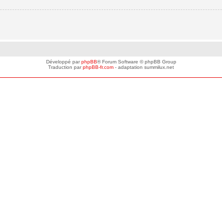
Développé par
phpBB
® Forum Software © phpBB Group
Traduction par
phpBB-fr.com
- adaptation summilux.net