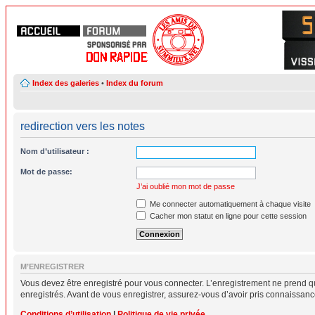
Index des galeries
•
Index du forum
redirection vers les notes
Nom d’utilisateur :
Mot de passe:
J’ai oublié mon mot de passe
Me connecter automatiquement à chaque visite
Cacher mon statut en ligne pour cette session
M’ENREGISTRER
Vous devez être enregistré pour vous connecter. L’enregistrement ne prend q
enregistrés. Avant de vous enregistrer, assurez-vous d’avoir pris connaissance 
Conditions d’utilisation
|
Politique de vie privée