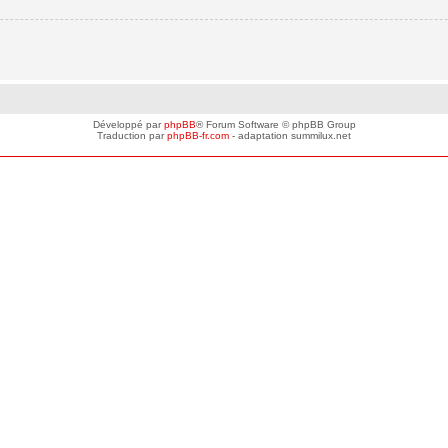
Développé par
phpBB
® Forum Software © phpBB Group
Traduction par
phpBB-fr.com
- adaptation summilux.net