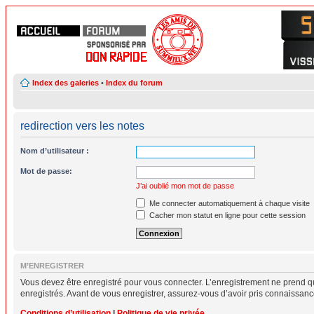
Index des galeries
•
Index du forum
redirection vers les notes
Nom d’utilisateur :
Mot de passe:
J’ai oublié mon mot de passe
Me connecter automatiquement à chaque visite
Cacher mon statut en ligne pour cette session
M’ENREGISTRER
Vous devez être enregistré pour vous connecter. L’enregistrement ne prend q
enregistrés. Avant de vous enregistrer, assurez-vous d’avoir pris connaissance 
Conditions d’utilisation
|
Politique de vie privée