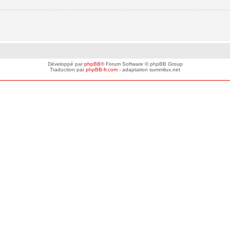
Développé par
phpBB
® Forum Software © phpBB Group
Traduction par
phpBB-fr.com
- adaptation summilux.net