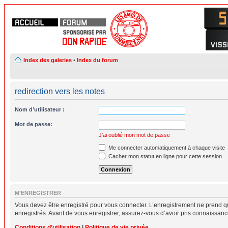
Index des galeries
•
Index du forum
redirection vers les notes
Nom d’utilisateur :
Mot de passe:
J’ai oublié mon mot de passe
Me connecter automatiquement à chaque visite
Cacher mon statut en ligne pour cette session
M’ENREGISTRER
Vous devez être enregistré pour vous connecter. L’enregistrement ne prend q
enregistrés. Avant de vous enregistrer, assurez-vous d’avoir pris connaissance 
Conditions d’utilisation
|
Politique de vie privée